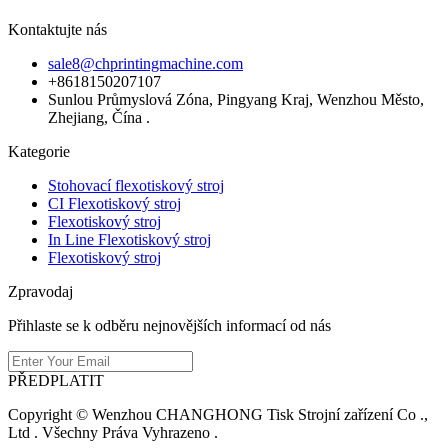
Kontaktujte nás
sale8@chprintingmachine.com
+8618150207107
Sunlou Průmyslová Zóna, Pingyang Kraj, Wenzhou Město,
Zhejiang, Čína .
Kategorie
Stohovací flexotiskový stroj
CI Flexotiskový stroj
Flexotiskový stroj
In Line Flexotiskový stroj
Flexotiskový stroj
Zpravodaj
Přihlaste se k odběru nejnovějších informací od nás
PŘEDPLATIT
Copyright © Wenzhou CHANGHONG Tisk Strojní zařízení Co .,
Ltd . Všechny Práva Vyhrazeno .