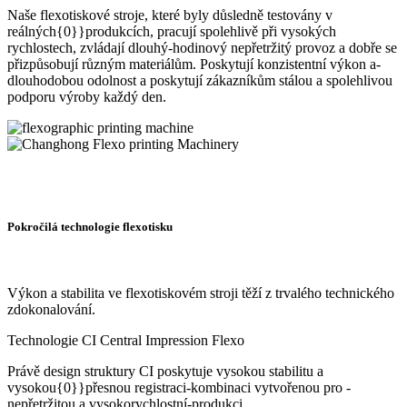
Naše flexotiskové stroje, které byly důsledně testovány v
reálných{0}}produkcích, pracují spolehlivě při vysokých
rychlostech, zvládají dlouhý-hodinový nepřetržitý provoz a dobře se
přizpůsobují různým materiálům. Poskytují konzistentní výkon a-
dlouhodobou odolnost a poskytují zákazníkům stálou a spolehlivou
podporu výroby každý den.
Pokročilá technologie flexotisku
Výkon a stabilita ve flexotiskovém stroji těží z trvalého technického
zdokonalování.
Technologie CI Central Impression Flexo
Právě design struktury CI poskytuje vysokou stabilitu a
vysokou{0}}přesnou registraci-kombinaci vytvořenou pro -
nepřetržitou a vysokorychlostní-produkci.