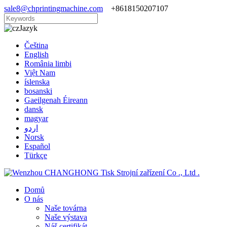
sale8@chprintingmachine.com
+8618150207107
Jazyk
Čeština
English
România limbi
Việt Nam
íslenska
bosanski
Gaeilgenah Éireann
dansk
magyar
اردو
Norsk
Español
Türkçe
Domů
O nás
Naše továrna
Naše výstava
Náš certifikát