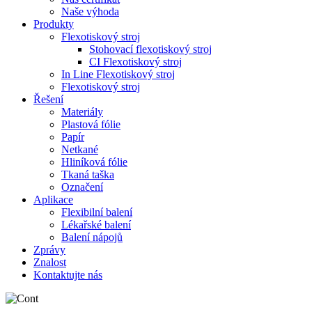
Naše výhoda
Produkty
Flexotiskový stroj
Stohovací flexotiskový stroj
CI Flexotiskový stroj
In Line Flexotiskový stroj
Flexotiskový stroj
Řešení
Materiály
Plastová fólie
Papír
Netkané
Hliníková fólie
Tkaná taška
Označení
Aplikace
Flexibilní balení
Lékařské balení
Balení nápojů
Zprávy
Znalost
Kontaktujte nás