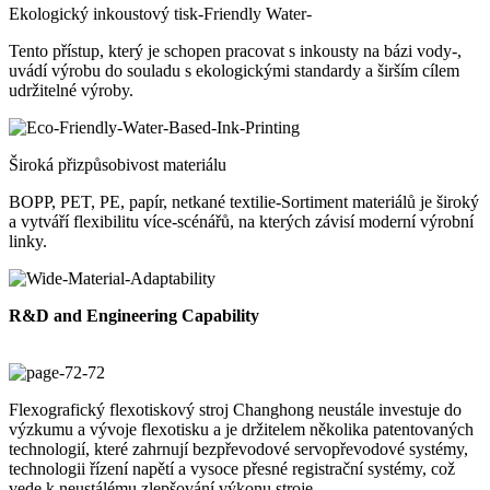
Ekologický inkoustový tisk-Friendly Water-
Tento přístup, který je schopen pracovat s inkousty na bázi vody-,
uvádí výrobu do souladu s ekologickými standardy a širším cílem
udržitelné výroby.
Široká přizpůsobivost materiálu
BOPP, PET, PE, papír, netkané textilie-Sortiment materiálů je široký
a vytváří flexibilitu více-scénářů, na kterých závisí moderní výrobní
linky.
R&D and Engineering Capability
Flexografický flexotiskový stroj Changhong neustále investuje do
výzkumu a vývoje flexotisku a je držitelem několika patentovaných
technologií, které zahrnují bezpřevodové servopřevodové systémy,
technologii řízení napětí a vysoce přesné registrační systémy, což
vede k neustálému zlepšování výkonu stroje.