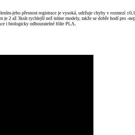
ím-jeho přesnost registrace je vysoká, udržuje chyby v rozmezí ±0,1 mi
lm je 2 až 3krát rychlejší než inline modely, takže se dobře hodí pro -n
ce i biologicky odbouratelné fólie PLA.