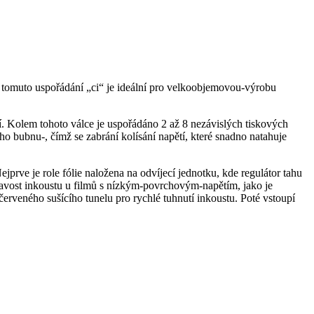
ky tomuto uspořádání „ci“ je ideální pro velkoobjemovou-výrobu
ní. Kolem tohoto válce je uspořádáno 2 až 8 nezávislých tiskových
ího bubnu-, čímž se zabrání kolísání napětí, které snadno natahuje
prve je role fólie naložena na odvíjecí jednotku, kde regulátor tahu
lnavost inkoustu u filmů s nízkým-povrchovým-napětím, jako je
rveného sušícího tunelu pro rychlé tuhnutí inkoustu. Poté vstoupí