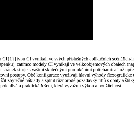
 a CI{1}}typu CI vynikají ve svých příslušných aplikačních scénářích-
 lepenku), zatímco modely CI vynikají ve velkoobjemových obalech (např
ých stránek stroje s vašimi skutečnými produkčními potřebami: ať už up
covní postupy. Obě konfigurace využívají hlavní výhody flexografické te
t zbytečné náklady a splnit různorodé požadavky trhů s obaly a štítky.
polehlivá a praktická řešení, která vyvažují výkon a použitelnost.