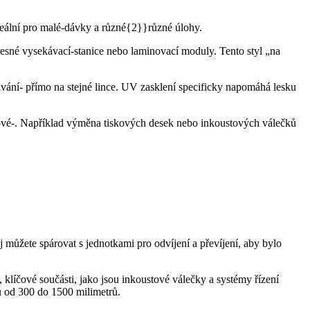
 ideální pro malé-dávky a různé{2}}různé úlohy.
řesné vysekávací-stanice nebo laminovací moduly. Tento styl „na
ání- přímo na stejné lince. UV zasklení specificky napomáhá lesku
bové-. Například výměna tiskových desek nebo inkoustových válečků
ej můžete spárovat s jednotkami pro odvíjení a převíjení, aby bylo
klíčové součásti, jako jsou inkoustové válečky a systémy řízení
u od 300 do 1500 milimetrů.