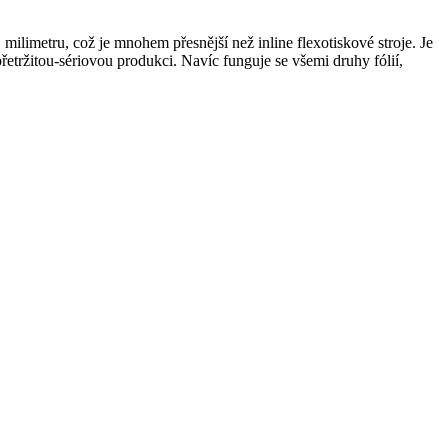
limetru, což je mnohem přesnější než inline flexotiskové stroje. Je
epřetržitou-sériovou produkci. Navíc funguje se všemi druhy fólií,