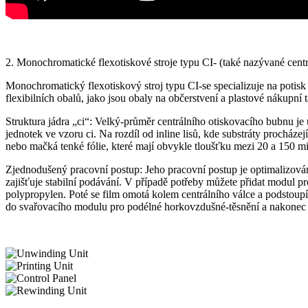
2. Monochromatické flexotiskové stroje typu CI- (také nazývané cent
Monochromatický flexotiskový stroj typu CI-se specializuje na potisk
flexibilních obalů, jako jsou obaly na občerstvení a plastové nákupní 
Struktura jádra „ci“: Velký-průměr centrálního otiskovacího bubnu je 
jednotek ve vzoru ci. Na rozdíl od inline lisů, kde substráty procháze
nebo mačká tenké fólie, které mají obvykle tloušťku mezi 20 a 150 m
Zjednodušený pracovní postup: Jeho pracovní postup je optimalizován p
zajišťuje stabilní podávání. V případě potřeby můžete přidat modul p
polypropylen. Poté se film omotá kolem centrálního válce a podstoup
do svařovacího modulu pro podélné horkovzdušné-těsnění a nakonec pr