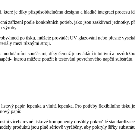
ní, které je díky přizpůsobitelnému designu a hladké integraci procesu
ná zařízení podle konkrétních potřeb, jako jsou zasklívací jednotky, p
u výroby.
roby-hned po tisku, můžete provádět UV glazování nebo přesné vysekáv
eriály mezi různými stroji.
 modulárními součástmi, díky čemuž je ovládání intuitivní a bezúdrž
apětí-, kterou můžete použít k testování povrchového napětí substrátu.
istový papír, lepenka a vlnitá lepenka. Pro potřeby flexibilního tisku j
nový papír.
ostní vícebarevné tiskové komponenty dosáhly pokročilé standardizace, 
modely produktů jsou plně sériově vyráběny, aby pokryly šířky substrát