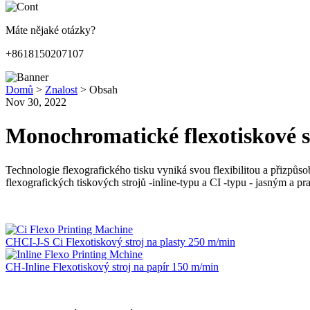
Máte nějaké otázky?
+8618150207107
Domů
>
Znalost
>
Obsah
Nov 30, 2022
Monochromatické flexotiskové st
Technologie flexografického tisku vyniká svou flexibilitou a přizpůs
flexografických tiskových strojů -inline-typu a CI -typu - jasným a 
CHCI-J-S Ci Flexotiskový stroj na plasty 250 m/min
CH-Inline Flexotiskový stroj na papír 150 m/min