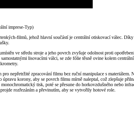
rální imprese-Typ)
 tenkých-filmů, jehož hlavní součástí je centrální otiskovací válec. Dí
tašky.
umístěn ve středu stroje a jeho povrch zvyšuje odolnost proti opotřebe
jí samostatnými lisovacími válci, se zde fólie těsně ovine kolem centráln
ikrometry.
ro nepřetržité zpracování filmu bez ruční manipulace s materiálem. Nej
ro úpravu korony, aby se povrch filmu mírně naleptal, což zlepšuje při
í monochromatický tisk, poté se přesune do horkovzdušného nebo infrače
ojde rozřezáním a převinutím, aby se vytvořily hotové role.