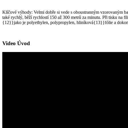
Klíčové výhody: Velmi dobře si vede s oboustranným vzorovaným balen
také rychlý, běží rychlostí 150 až 300 metrů za minutu. Při tisku na fi
{12}}jako je polyethylen, polypropylen, hliníková{13}}fólie a dokon
Video Úvod