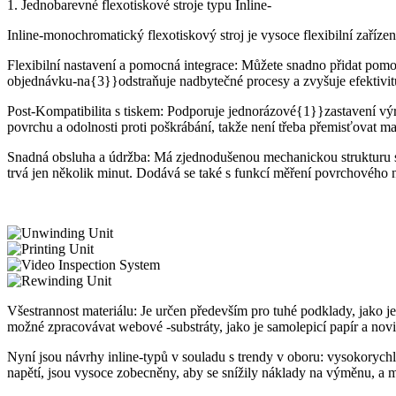
1. Jednobarevné flexotiskové stroje typu Inline-
Inline-monochromatický flexotiskový stroj je vysoce flexibilní zaříze
Flexibilní nastavení a pomocná integrace: Můžete snadno přidat pomoc
objednávku-na{3}}odstraňuje nadbytečné procesy a zvyšuje efektivit
Post-Kompatibilita s tiskem: Podporuje jednorázové{1}}zastavení vý
povrchu a odolnosti proti poškrábání, takže není třeba přemisťovat mat
Snadná obsluha a údržba: Má zjednodušenou mechanickou strukturu s
trvá jen několik minut. Dodává se také s funkcí měření povrchového n
Všestrannost materiálu: Je určen především pro tuhé podklady, jako je l
možné zpracovávat webové -substráty, jako je samolepicí papír a novi
Nyní jsou návrhy inline-typů v souladu s trendy v oboru: vysokorychl
napětí, jsou vysoce zobecněny, aby se snížily náklady na výměnu, a 