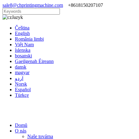
sale8@chprintingmachine.com
+8618150207107
Jazyk
Čeština
English
România limbi
Việt Nam
íslenska
bosanski
Gaeilgenah Éireann
dansk
magyar
اردو
Norsk
Español
Türkçe
Domů
O nás
Naše továrna