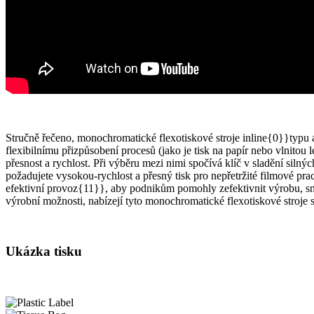
Stručně řečeno, monochromatické flexotiskové stroje inline{0}}typu
flexibilnímu přizpůsobení procesů (jako je tisk na papír nebo vlnitou
přesnost a rychlost. Při výběru mezi nimi spočívá klíč v sladění siln
požadujete vysokou-rychlost a přesný tisk pro nepřetržité filmové pra
efektivní provoz{11}}, aby podnikům pomohly zefektivnit výrobu, sníži
výrobní možnosti, nabízejí tyto monochromatické flexotiskové stroje s
Ukázka tisku