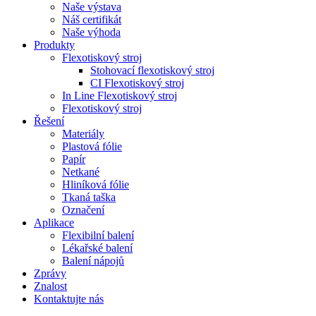
Naše výstava
Náš certifikát
Naše výhoda
Produkty
Flexotiskový stroj
Stohovací flexotiskový stroj
CI Flexotiskový stroj
In Line Flexotiskový stroj
Flexotiskový stroj
Řešení
Materiály
Plastová fólie
Papír
Netkané
Hliníková fólie
Tkaná taška
Označení
Aplikace
Flexibilní balení
Lékařské balení
Balení nápojů
Zprávy
Znalost
Kontaktujte nás