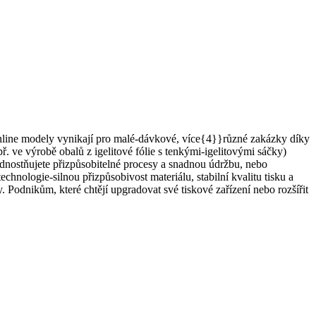
inline modely vynikají pro malé-dávkové, více{4}}různé zakázky díky
. ve výrobě obalů z igelitové fólie s tenkými-igelitovými sáčky)
řednostňujete přizpůsobitelné procesy a snadnou údržbu, nebo
chnologie-silnou přizpůsobivost materiálu, stabilní kvalitu tisku a
 Podnikům, které chtějí upgradovat své tiskové zařízení nebo rozšířit